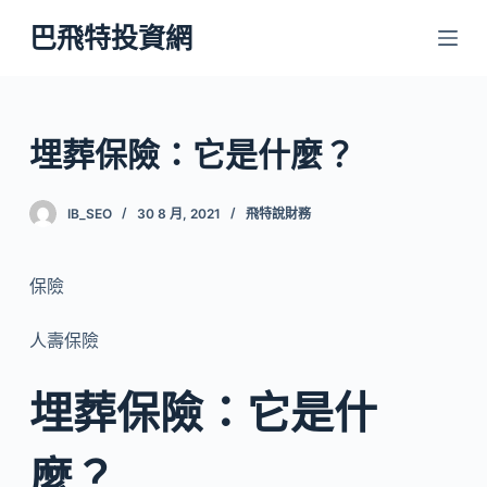
跳
巴飛特投資網
至
主
要
內
埋葬保險：它是什麼？
容
IB_SEO
30 8 月, 2021
飛特說財務
保險
人壽保險
埋葬保險：它是什
麼？