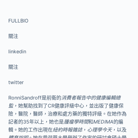
FULLBIO
關注
linkedin
關注
twitter
RonniSandroff是前衛的
消費者報告中的健康編輯總
監
，她幫助找到了CR健康評級中心，並出版了健康保
險，醫院，醫師，治療和處方藥的獨特評級。在她作為
記者的35年以上，她也是
腫瘤學時間
和
MEDIMA
的編
輯。她的工作出現在
紐約時報雜誌
，
心理學今天
，以及
體育說明
。她在愛荷華大學舉辦了作家的研討會碩士學