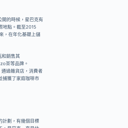
92年公開的時候，星巴克有
際地點。截至2015
以來，在年化基礎上儲
裝瓶和銷售其
Tazo茶等品牌。
件。通過雜貨店，消費者
並捕獲了家庭咖啡市
的計劃，有幾個目標