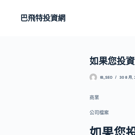
跳
至
巴飛特投資網
主
要
內
容
如果您投資
IB_SEO
30 8 月, 
商業
公司檔案
如果您投