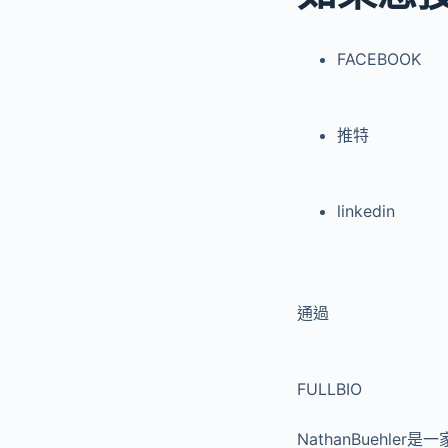
FACEBOOK
推特
linkedin
通過
FULLBIO
NathanBuehl