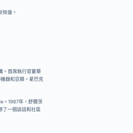
重新恢復。
備。首席執行官霍華
的機器和豆類。星巴克
e。1987年，舒爾茨
想了一個談話和社區