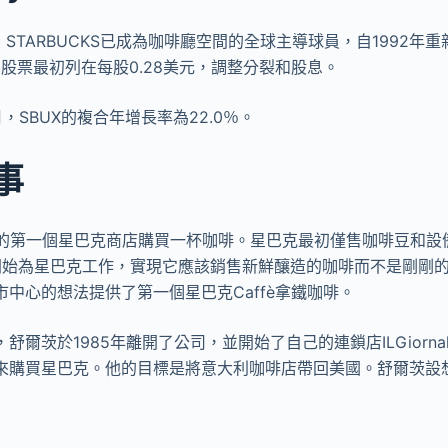
，STARBUCKS已成為咖啡廳空間的全球主導球員，自1992年
股票最初列在每股0.28美元，調整分裂和股息。
月，SBUX的複合年增長率為22.0％。
事
開業的第一個星巴克商店購買一杯咖啡。星巴克最初僅售咖啡豆和設
2年開始為星巴克工作，實現它應該銷售新鮮釀造的咖啡而不是剛剛
中心的想法提供了第一個星巴克Caffè拿鐵咖啡。
爾茨於1985年離開了公司，並開始了自己的連鎖店ILGiornal
來購買星巴克。他的目標是將意大利咖啡店帶回美國。舒爾茨設