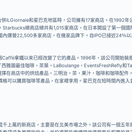
tz合併ILGiornale和星巴克地區時，公司擁有17家商店。在19
年，Starbucks總商店總共有1,015家商店，在日本開設了第一個國
內運營22,500多家商店，在幾家品牌下。自IPO已接近24％
一個Caffè拿鐵以來已經改變了它的產品。1996年，該公司開始
了西雅圖最佳咖啡，茶葉，LaBoulange，EventsFreshRefly和
戶可以選擇在商店中的烘焙產品，三明治，茶，果汁，咖啡和咖啡配
價格可以購買咖啡等產品，在家裡享用。星巴克在短時間內進入
成千上萬的新商店，主要是在北美市場之外。該公司有一個五年