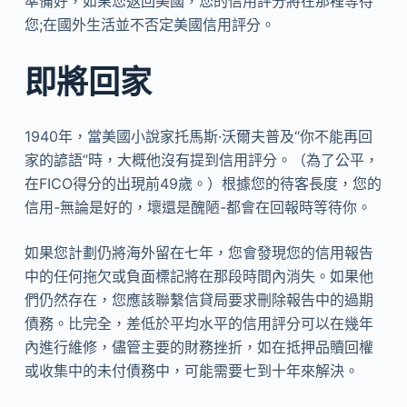
準備好，如果您返回美國，您的信用評分將在那裡等待
您;在國外生活並不否定美國信用評分。
即將回家
1940年，當美國小說家托馬斯·沃爾夫普及“你不能再回
家的諺語”時，大概他沒有提到信用評分。（為了公平，
在FICO得分的出現前49歲。）根據您的待客長度，您的
信用-無論是好的，壞還是醜陋-都會在回報時等待你。
如果您計劃仍將海外留在七年，您會發現您的信用報告
中的任何拖欠或負面標記將在那段時間內消失。如果他
們仍然存在，您應該聯繫信貸局要求刪除報告中的過期
債務。比完全，差低於平均水平的信用評分可以在幾年
內進行維修，儘管主要的財務挫折，如在抵押品贖回權
或收集中的未付債務中，可能需要七到十年來解決。