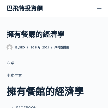
跳
巴飛特投資網
至
主
要
內
擁有餐廳的經濟學
容
IB_SEO
30 8 月, 2021
飛特說財務
商業
小本生意
擁有餐館的經濟學
FACEBOOK