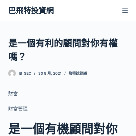
跳
巴飛特投資網
至
主
要
內
是一個有利的顧問對你有權
容
嗎？
IB_SEO
30 8 月, 2021
飛特說建議
財富
財富管理
是一個有機顧問對你