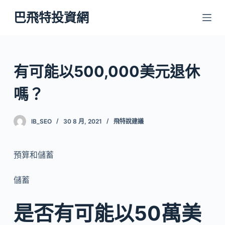
跳
巴飛特投資網
至
主
要
內
有可能以500,000美元退休
容
嗎？
IB_SEO
30 8 月, 2021
飛特說建議
預算和儲蓄
儲蓄
是否有可能以50萬美