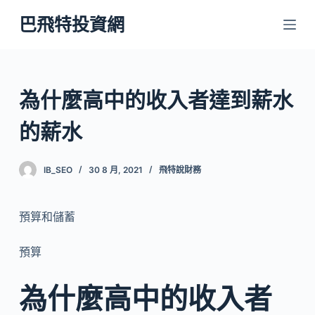
跳
巴飛特投資網
至
主
要
內
為什麼高中的收入者達到薪水
容
的薪水
IB_SEO
30 8 月, 2021
飛特說財務
預算和儲蓄
預算
為什麼高中的收入者