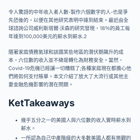
令人驚訝的中年收入者人數-製作六個數字的人-也是爭
先恐後的，以便在其他研究表明中達到結束。最近由全
球諮詢公司威利斯塔爾·沃森的研究發現，18％的員工每
年達到100,000美元的薪水到薪水.2
隨著家庭債務氣球和該國某些地區的潛伏期飆升的成
本，六位數的收入並不總是轉化為財務安全。當然，
Covid-19危機已經讓一切糟糕了;各種家庭現在都擔心他
們將如何支付賬單。本文介紹了放大了大流行或其他主
要金融危機影響的潛在問題。
KetTakeaways
幾乎五分之一的美國人與六位數的收入實時薪水到
薪水。
一所認為自己中產階級的大多數美國人都有樂觀的