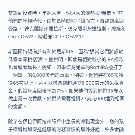
當談到投資時，年輕人有一個巨大的優勢-即時間。“在
他們的年輕時代，由於長時間地平線而言，將踢到高速
公路，”德克薩斯州達拉斯，德克薩斯州達拉斯，總統和
Cio，CFA®，總裁兼CIO，CFA®.17
斯圖爾特傾向於有利於羅斯IRA，因為“通常它們將處於
低零本零稅括號”。他說明，即使是相對較小的IRA捐款
也會顯著增長。例如，如果您為兒童的RothIRA撥打了
一個單一的6,000美元的貢獻，例如，他們將在65次獲
得65次以上，這可以增長到超過176,000美元的免稅資
金，假設年度回報率為7％。如果他們等到他們35歲以
做出第一次貢獻，他們將需要投資23美元000達到相同
的金額。
除了在伊拉伊阿拉州賬戶中生長的冷酷現金外，您的孩
子還將增加促進健康的財務習慣的額外好處：許多金融