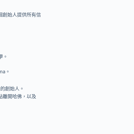
個創始人提供所有信
學。
ma。
樣的創始人。
他早點離開哈佛，以及