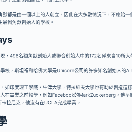
角獸都是由一個以上的人創立，因此在大多數情況下，不應給一
生最獨角獸創始人的學校。
ays
現，498名獨角獸創始人或聯合創始人中的172名僅來自10所大
學校，斯坦福和哈佛大學是Unicorn公司的許多知名創始人的Al
學，如印度理工學院，牛津大學，特拉維夫大學也有助於創造這
在畢業之前輟學，例如Facebook的MarkZuckerberg，
維斯卡拉尼克，他沒有在UCLA完成學業。
學