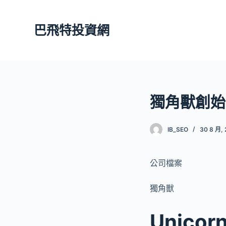
跳
至
巴飛特投資網
主
要
內
容
獨角獸創始
IB_SEO
30 8 月, 
公司檔案
獨角獸
Unic