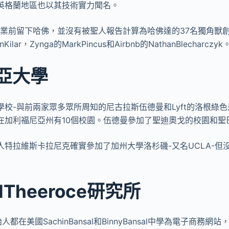
英格蘭地區也以其技術實力聞名。
，他在畢業前留下哈佛，並沒有被聖人報告計算為哈佛達的37名獨角
ilar，Zynga的MarkPincus和Airbnb的NathanBlecharczyk
亞大學
學校-與前兩家眾多眾所周知的尼古拉斯伍德曼和Lyft的洛根綠
在加利福尼亞州有10個校園。伍德曼參加了聖迪奧戈的校園和聖
人特拉維斯卡拉尼克確實參加了加州大學洛杉磯-又名UCLA-但
alTheeroce研究所
人都在美國SachinBansal和BinnyBansal中學為電子商務網站，