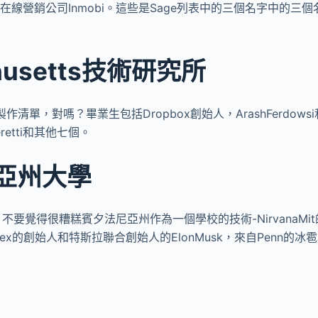
al開始在線營銷公司Inmobi。這些是Sage列表中的三個名字中的
husetts技術研究所
單，對嗎？畢業生包括Dropbox創始人，ArashFerdowsi和D
Peretti和其他七個。
亞州大學
要覺得很糟糕賓夕法尼亞州作為一個學校的技術-NirvanaMit
cex的創始人和特斯拉聯合創始人的ElonMusk，來自Penn的