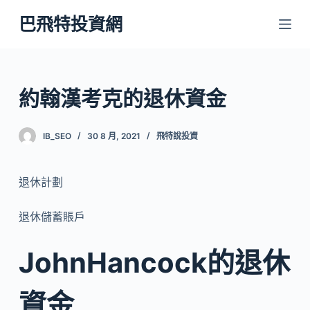
跳
巴飛特投資網
至
主
要
內
約翰漢考克的退休資金
容
IB_SEO
30 8 月, 2021
飛特說投資
退休計劃
退休儲蓄賬戶
JohnHancock的退休
資金