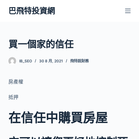
跳
巴飛特投資網
至
主
要
內
買一個家的信任
容
IB_SEO
30 8 月, 2021
飛特說財務
房產權
抵押
在信任中購買房屋