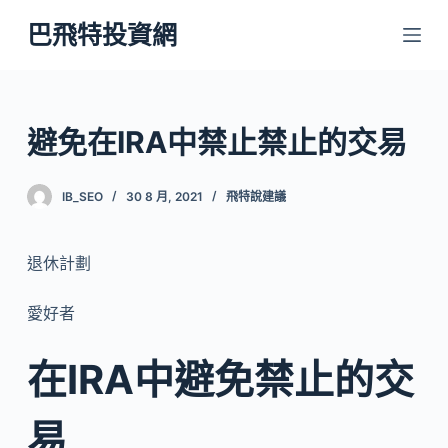
跳
巴飛特投資網
至
主
要
內
避免在IRA中禁止禁止的交易
容
IB_SEO
30 8 月, 2021
飛特說建議
退休計劃
愛好者
在IRA中避免禁止的交
易