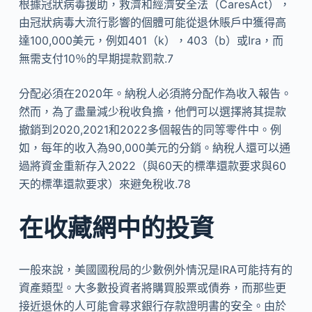
根據冠狀病毒援助，救濟和經濟安全法（CaresAct），
由冠狀病毒大流行影響的個體可能從退休賬戶中獲得高
達100,000美元，例如401（k），403（b）或Ira，而
無需支付10％的早期提款罰款.7
分配必須在2020年。納稅人必須將分配作為收入報告。
然而，為了盡量減少稅收負擔，他們可以選擇將其提款
撤銷到2020,2021和2022多個報告的同等零件中。例
如，每年的收入為90,000美元的分銷。納稅人還可以通
過將資金重新存入2022（與60天的標準還款要求與60
天的標準還款要求）來避免稅收.78
在收藏網中的投資
一般來說，美國國稅局的少數例外情況是IRA可能持有的
資產類型。大多數投資者將購買股票或債券，而那些更
接近退休的人可能會尋求銀行存款證明書的安全。由於