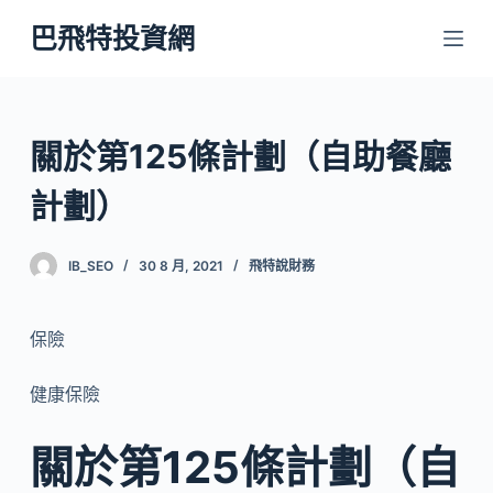
跳
巴飛特投資網
至
主
要
內
關於第125條計劃（自助餐廳
容
計劃）
IB_SEO
30 8 月, 2021
飛特說財務
保險
健康保險
關於第125條計劃（自