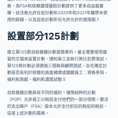
案，為FSA和依賴護理援助計劃提供了更多自由裁量
權。該法案允許在從計劃年2020年和2021年攜帶未使
用的餘額，以及這些計劃年份允許允許的寬限期.7
設置部分125計劃
建立第125節自助餐廳計劃是簡單的。雇主需要使用適
當的文檔來設置計劃，通知員工並執行無比犯罪測試。
第125條計劃必須通過三個無與顧問測試，旨在確定計
劃是否有利於經營的高度補償或關鍵員工：資格參與，
福利和貢獻，福利和濃度試驗.5
自助餐廳計劃具有不同的福利。僅限純粹的計劃
（POP）允許員工以稅前支付他們的一部分保險。靈活
的支出賬戶（FSA）版本允許支付折扣的稅前的稅前，
這是上述計劃的風格。