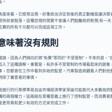
區。
角度來看，它經常出現，好像政治決定背後的真正動機是讓決策
很快就會脫落。這種忽視的現實不會讓人們脫離政府乾預;有一天
花費的所有千元都可以完成這項工作。
意味著沒有規則
誤，因為人們傾向於將“免費”等同於“不受管制”。不幸的是，“
陷入了這種誤解。事實是，有許多不受管制的市場看起來的跡象
車，您都會在工作中看到非政府監管。汽車製造商觀看人們對他
消除了審查者的事情。
我施行的行業標準是自由市場經濟學家爭論可能取代大多數政府
構的兩個權力。這兩組在某種意義上進行了控制監管，而消費者
是更昂貴和更少有效的方式來完成工作。