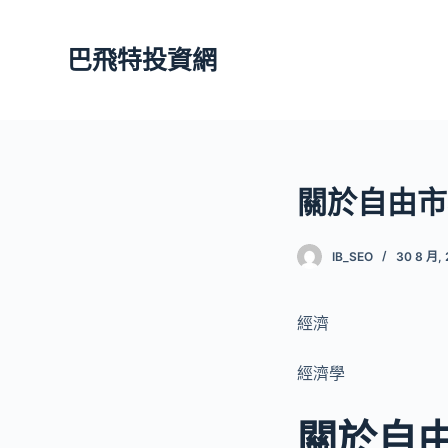
跳
至
巴飛特投資網
主
要
內
容
關於自由市
IB_SEO
30 8 月, 
經濟
經濟學
關於自