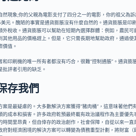
自然現象;你的父親為電影支付了四分之一的電影，你的祖父為訴
5美元。醜陋的事實是通貨膨脹沒有什麼自然的。通貨膨脹是印
額外稅收。通貨膨脹可以幫助在短期內選擇群體：例如，農民可
到其他用品的價格趕上。但是，它只需長期地幫助政府，通過使
際價值。
者和印刷機的唯一所有者都沒有巧合，很難“控制通脹”。通貨膨
是批評者引用的缺乏。
保存我們
方案是最疑慮的。大多數解決方案獲得“豬肉桶”，這意味著他們
預的成本和損害。許多政府乾預最終載有政治議程作為主要優先事
的時間里昂貴，但自倖存的政治創作，社會保障，自從以來一直
政府對經濟困境的解決方案可以轉變為債務重型計劃，將財富（