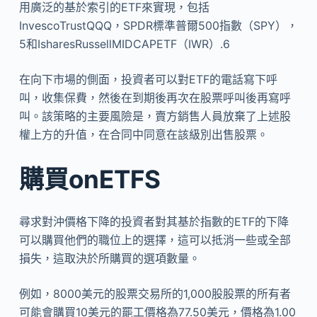
用廣泛的基於索引的ETF來實現，包括
InvescoTrustQQQ，SPDR標準普爾500指數（SPY），
5和IsharesRussellMIDCAPETF（IWR）.6
在向下市場的側面，投資者可以對ETF的電話寫下呼
叫，收集保費，然後在到期後再次在股票呼叫後再寫呼
叫。該策略的主要風險是，賣方銷售人員放棄了上述股
權上方的升值，在合同中同意在該級別出售股票。
購買onETFS
尋求對沖價格下降的投資者對其基於指數的ETF的下降
可以購買他們的職位上的選擇，這可以抵消一些或全部
損失，這取決於所購​​買的選項數量。
例如，8000美元的股票交易所的1,000股股票的所有者
可能會購買10美元的罷工價格為77.50美元，價格為1.00