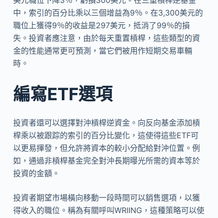
中，索引的百分比乘以三個增益為9％。在3,300美元的
職位上獲得9％的收益是297美元，抵消了99％的損
失。投資者應注意，由於每天重置槓桿，這些類型的資
金的性能通常更可預測，當它們被用作短期交易車輛
時。
編寫ETF選項
投資者還可以選擇對沖槓桿逆資金。向反向基金添加槓
桿乘以被跟踪的索引的百分比變化，這使得這些ETF可
以更易揮發，但允許將資本的較小分配給對沖位置。例
如，通過非槓桿基金完全對沖長期曝光所需的資本等於
投資的金額。
投資者期望市場橫向移動一段時間可以銷售選項，以獲
得收入的職位。稱為有關呼叫WRIING，這種策略可以使