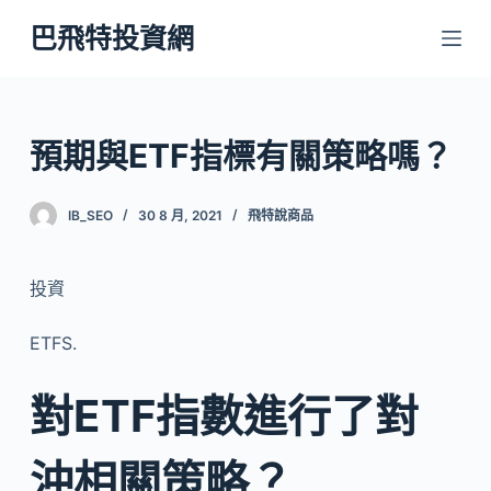
跳
巴飛特投資網
至
主
要
內
預期與ETF指標有關策略嗎？
容
IB_SEO
30 8 月, 2021
飛特說商品
投資
ETFS.
對ETF指數進行了對
沖相關策略？