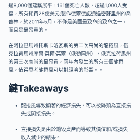
過8,000個建築展平，161個死亡人數，超過1,000人受
傷，所有耗費28億美元;製作德爾德諾通過密蘇里州的喬
普林，於2011年5月，不僅是美國最致命的致命之一，
而且是最昂貴的。
在阿拉巴馬州托斯卡洛瓦斯的第二次高尚的龍捲風，俄
克拉荷馬州摩爾·莫爾·莫爾（俄勒岡州），俄克拉荷馬州
的第三次高尚的最昂貴，兩年內發生的所有三個龍捲
風，值得思考龍捲風可以對經濟的影響。。
鍵Takeaways
龍捲風導致顯著的經濟損失，可以被歸類為直接損
失或間接損失。
直接損失是由於銷毀資產而導致其價值和/或損失
收入減少的結果。