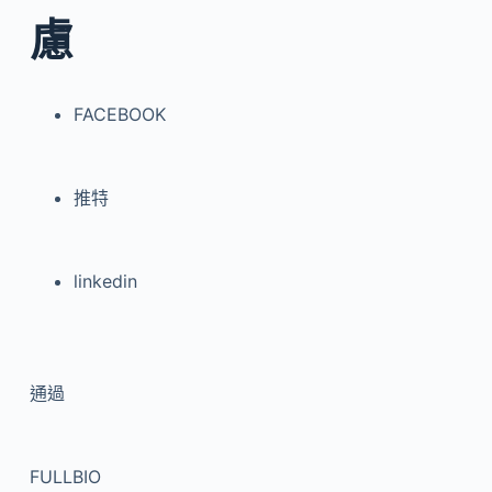
慮
FACEBOOK
推特
linkedin
通過
FULLBIO