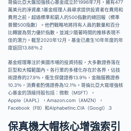
哥倫比亞大盤加強核心基金成立於1996年7月，擁有477
萬美元的淨資產.1基金經理人員尋求提供投資者在費用和
費用之前，超過標準和窮人的500指數的總回報（標準
普爾500指數）。他們戰略地將持有人員的數量和百分
比轉變為努力優於指數，並減少隨著時間的推移表現不
佳的潛力。截至2020年12月，基金已產生10年年度的年
度返回13.88％.2
基金經理專注於美國市場的投資持股，大多數證券落在
巨型和大帽範圍內。各行業的多樣化存在於各界，佔技
術證券的27.9％，衛生保健證券13.9％，金融服務證券
10.3％，消費者酌情證券為12.1％。哥倫比亞大寫增強核
心基金的頂級持股包括：微軟（MSFT），
Apple（AAPL），Amazon.com（AMZN），
Facebook（FB）和AlphabetInc.CIA（Googl）.3
保真機大帽核心增強索引