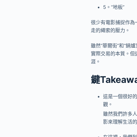
5。“地板”
很少有電影捕捉作為
走的繩索的壓力。
雖然“華爾街”和“
實際交易的本質。但
涯。
鍵Takeaw
這是一個很好
觀。
雖然我們許多人
影來理解生活
在這裡，我們列