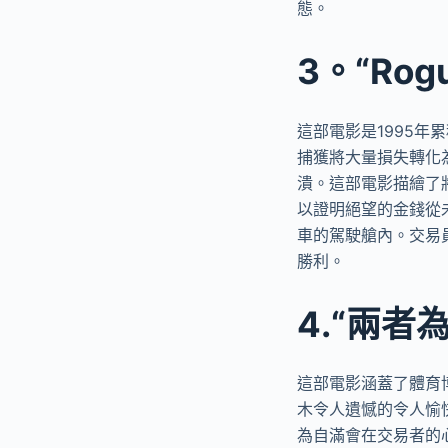
態。
3。“Rog
這部電影是1995
捕獲將大量損失轉化
潰。這部電影描繪了
以證明絕望的金錢從
車的駕駛艙內。交易員
勝利。
4.“兩
這部電影涵蓋了體育
木令人遺憾的令人愉
為自滿會在交易者的