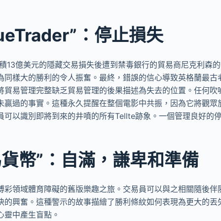
ueTrader”：停止損失
年累積13億美元的隱藏交易損失後遭到禁毒銀行的貿易商尼克利森
為同樣大的勝利的令人振奮。最終，錯誤的信心導致英格蘭最古
將貿易管理完整缺乏貿易管理的後果描述為失去的位置。任何吹
未贏過的事實。這種永久提醒在整個電影中共振，因為它將觀眾
可以識別即將到來的井噴的所有Tellte跡象。一個管理良好的
者為貨幣”：自滿，謙卑和準備
博彩領域體育障礙的舊版樂趣之旅。交易員可以與之相關隨後伴
快的興奮。這種警示的故事描繪了勝利條紋如何表現為更大的丟
心靈中產生盲點。