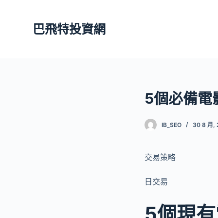
跳
至
巴飛特投資網
主
要
內
容
5個必備電
IB_SEO
30 8 月, 
交易策略
日交易
5個現