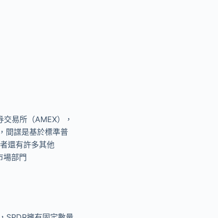
券交易所（AMEX），
”，間諜是基於標準普
資者還有許多其他
市場部門
，SPDR擁有固定數量