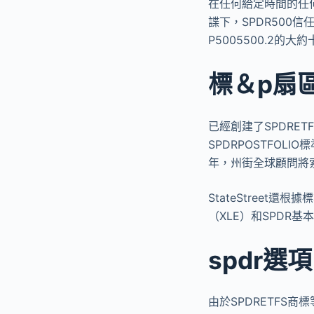
在任何給定時間的任
諜下，SPDR500信
P5005500.2的
標＆p扇
已經創建了SPDRE
SPDRPOSTFOLI
年，州街全球顧問將索
StateStreet還
（XLE）和SPDR基
spdr選
由於SPDRETFS