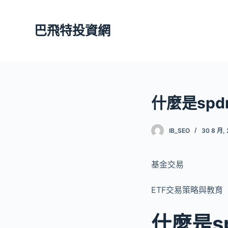
跳
至
巴飛特投資網
主
要
內
容
什麼是spdr
IB_SEO
30 8 月, 
基金交易
ETF交易策略與教育
什麼是sp