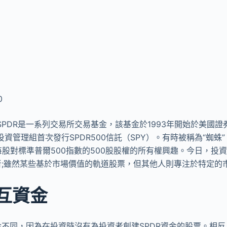
0
PDR是一系列交易所交易基金，該基金於1993年開始於美國證
資管理組首次發行SPDR500信託（SPY）。有時被稱為“蜘蛛
，每股對標準普爾500指數的500股股權的所有權興趣。今日，投
資者;雖然某些基於市場價值的軌道股票，但其他人則專注於特定的
互資金
金不同，因為在投資時沒有為投資者創建SPDR資金的股票。相反