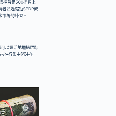
果標準普爾500指數上
者通過縮短SPDR或
水市場的練習。
R還可以靈活地通過跟踪
R來進行集中賭注在一