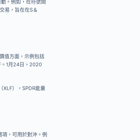
運動。例如，在符號間
美元交易，旨在在S＆
場價值方面，示例包括
F。1月24日，2020
s（XLF），SPDR能量
的選項，可用於對沖。例