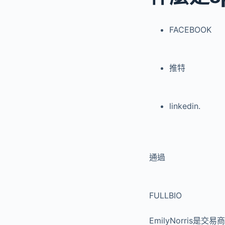
FACEBOOK
推特
linkedin.
通過
FULLBIO
EmilyNorri