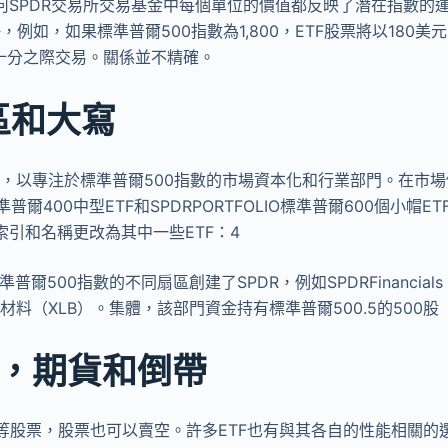
何SPDR交易所交易基金中每個單位的價值都反映了潛在指數的
任，例如，如果標準普爾500指數為1,800，ETF股票將以180
大約十分之際交易。關係並不精確。
區和大寫
TF，以專注於標準普爾500指數的市場資本化和行業部門。在市
O標準普爾400中型ETF和SPDRPORTFOLIO標準普爾600個小帽ET
引和名稱更改為其中一些ETF：4
根據標準普爾500指數的不同扇區創建了SPDR，例如SPDRFinancial
本材料（XLB）。集體，該部門資金持有標準普爾500.5的500股
項，期貨和倒帶
商標等股票，股票也可以賣空。許多ETF也有與其各自的性能相關