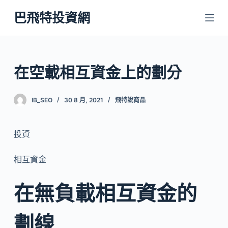
跳
巴飛特投資網
至
主
要
內
在空載相互資金上的劃分
容
IB_SEO
30 8 月, 2021
飛特說商品
投資
相互資金
在無負載相互資金的
劃線