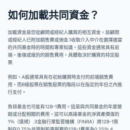
如何加載共同資金？
加載資金是您從顧問或經紀人購買的相互資金，該顧問
或經紀人已附加銷售費或佣金.1收取介入中介在選擇適當
的共同基金時的時間和專業知識。這些資金通常具有前
端，後端或級別的銷售費用，具體​​取決於購買的特定股
票
例如，A股通常具有在初始購買時支付的前端銷售費
用，而B級股票在銷售股票的階段以在指定的年份之內進
行支付。
負荷基金也可能有12B-1費用。這是與共同基金的年度營
銷或分配相關的費用，這可以高達基金的淨資產價值的
1％（違規）.3金融行業監管機構（FINRA）將12B-1限
制在0.75％並限制股東服務的12B-1費用為0.25％.4