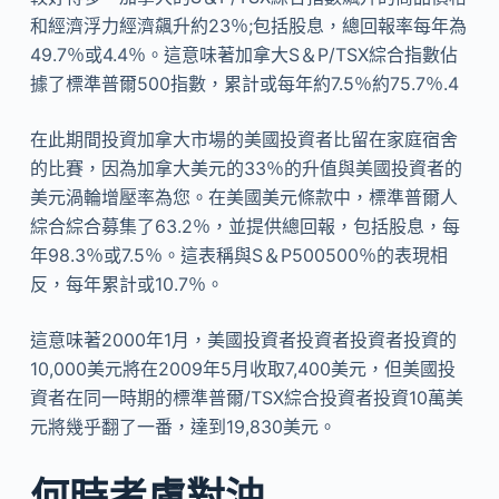
和經濟浮力經濟飆升約23％;包括股息，總回報率每年為
49.7％或4.4％。這意味著加拿大S＆P/TSX綜合指數佔
據了標準普爾500指數，累計或每年約7.5％約75.7％.4
在此期間投資加拿大市場的美國投資者比留在家庭宿舍
的比賽，因為加拿大美元的33％的升值與美國投資者的
美元渦輪增壓率為您。在美國美元條款中，標準普爾人
綜合綜合募集了63.2％，並提供總回報，包括股息，每
年98.3％或7.5％。這表稱與S＆P500500％的表現相
反，每年累計或10.7％。
這意味著2000年1月，美國投資者投資者投資者投資的
10,000美元將在2009年5月收取7,400美元，但美國投
資者在同一時期的標準普爾/TSX綜合投資者投資10萬美
元將幾乎翻了一番，達到19,830美元。
何時考慮對沖