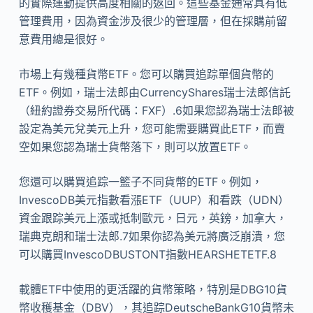
的實際運動提供高度相關的返回。這些基金通常具有低
管理費用，因為資金涉及很少的管理層，但在採購前留
意費用總是很好。
市場上有幾種貨幣ETF。您可以購買追踪單個貨幣的
ETF。例如，瑞士法郎由CurrencyShares瑞士法郎信託
（紐約證券交易所代碼：FXF）.6如果您認為瑞士法郎被
設定為美元兌美元上升，您可能需要購買此ETF，而賣
空如果您認為瑞士貨幣落下，則可以放置ETF。
您還可以購買追踪一籃子不同貨幣的ETF。例如，
InvescoDB美元指數看漲ETF（UUP）和看跌（UDN）
資金跟踪美元上漲或抵制歐元，日元，英鎊，加拿大，
瑞典克朗和瑞士法郎.7如果你認為美元將廣泛崩潰，您
可以購買InvescoDBUSTONT指數HEARSHETETF.8
載體ETF中使用的更活躍的貨幣策略，特別是DBG10貨
幣收穫基金（DBV），其追踪DeutscheBankG10貨幣未