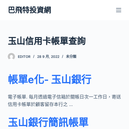
跳
巴飛特投資網
至
主
要
內
玉山信用卡帳單查詢
容
EDITOR
28 9 月, 2022
未分類
帳單e化- 玉山銀行
電子帳單. 每月透過電子信箱於關帳日次一工作日，寄送
信用卡帳單於顧客留存本行之 …
玉山銀行簡訊帳單