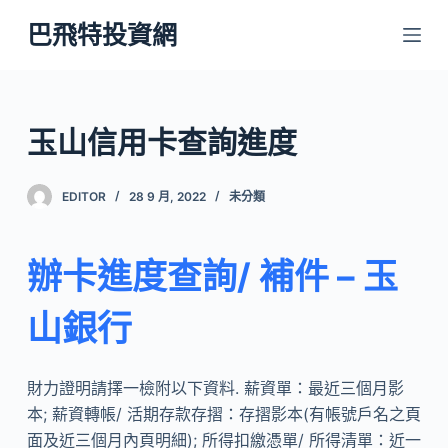
跳
巴飛特投資網
至
主
要
內
玉山信用卡查詢進度
容
EDITOR
28 9 月, 2022
未分類
辦卡進度查詢/ 補件 – 玉
山銀行
財力證明請擇一檢附以下資料. 薪資單：最近三個月影
本; 薪資轉帳/ 活期存款存摺：存摺影本(有帳號戶名之頁
面及近三個月內頁明細); 所得扣繳憑單/ 所得清單：近一