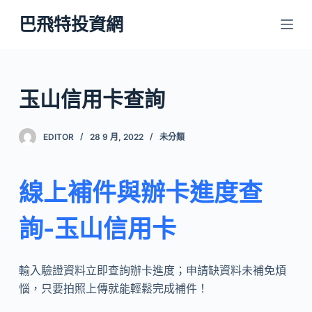
跳
巴飛特投資網
至
主
要
內
玉山信用卡查詢
容
EDITOR
28 9 月, 2022
未分類
線上補件與辦卡進度查
詢-玉山信用卡
輸入驗證資料立即查詢辦卡進度；申請缺資料未補免煩
惱，只要拍照上傳就能輕鬆完成補件！