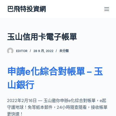
跳
巴飛特投資網
至
主
要
內
玉山信用卡電子帳單
容
EDITOR
28 9 月, 2022
未分類
申請e化綜合對帳單 – 玉
山銀行
2022年2月16日 — 玉山邀你申辦e化綜合對帳單，e起
守護地球！免等紙本郵件，24小時隨查隨看，接收帳單
更快速！