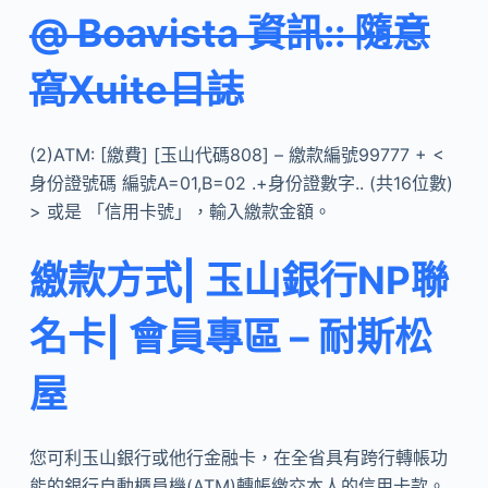
@ Boavista 資訊:: 隨意
窩Xuite日誌
(2)ATM: [繳費] [玉山代碼808] – 繳款編號99777 + <
身份證號碼 編號A=01,B=02 .+身份證數字.. (共16位數)
> 或是 「信用卡號」，輸入繳款金額。
繳款方式| 玉山銀行NP聯
名卡| 會員專區 – 耐斯松
屋
您可利玉山銀行或他行金融卡，在全省具有跨行轉帳功
能的銀行自動櫃員機(ATM)轉帳繳交本人的信用卡款。