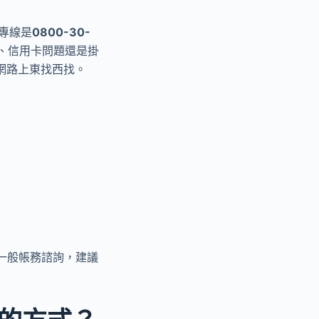
專線是
0800-30-
、信用卡問題還是掛
網路上東找西找。
是一般帳務諮詢，建議