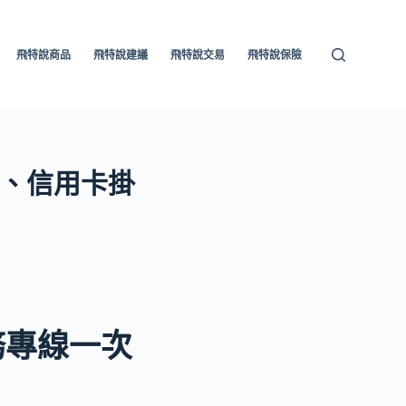
飛特說商品
飛特說建議
飛特說交易
飛特說保險
線、信用卡掛
務專線一次