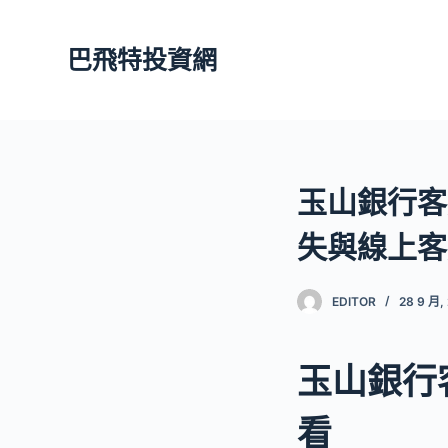
跳
至
巴飛特投資網
主
要
內
容
玉山銀行客
失與線上客
EDITOR
28 9 月,
玉山銀行
看